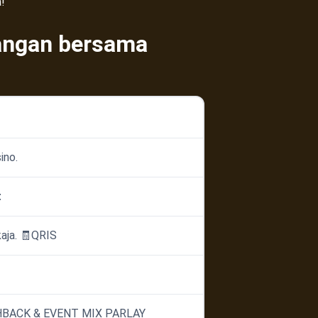
!
angan bersama
ino.
t
kaja. 🧾QRIS
SHBACK & EVENT MIX PARLAY