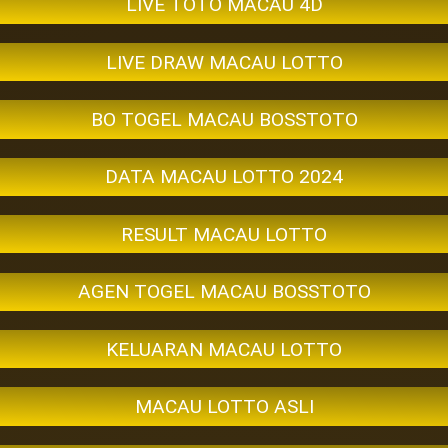
LIVE TOTO MACAU 4D
LIVE DRAW MACAU LOTTO
BO TOGEL MACAU BOSSTOTO
DATA MACAU LOTTO 2024
RESULT MACAU LOTTO
AGEN TOGEL MACAU BOSSTOTO
KELUARAN MACAU LOTTO
MACAU LOTTO ASLI