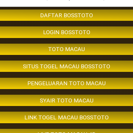
DAFTAR BOSSTOTO
LOGIN BOSSTOTO
TOTO MACAU
SITUS TOGEL MACAU BOSSTOTO
PENGELUARAN TOTO MACAU
SYAIR TOTO MACAU
LINK TOGEL MACAU BOSSTOTO