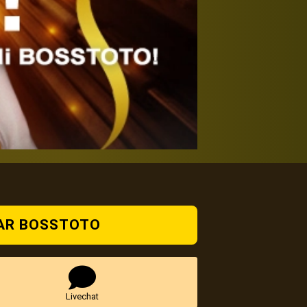
AR BOSSTOTO
Livechat