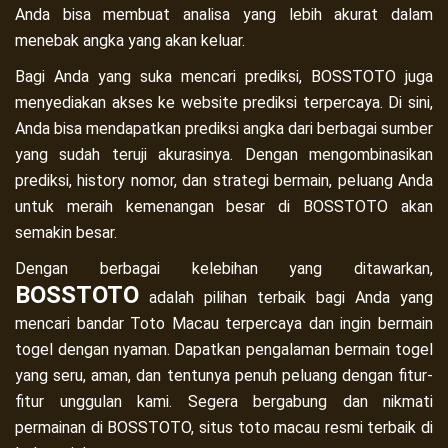
Anda bisa membuat analisa yang lebih akurat dalam
menebak angka yang akan keluar.
Bagi Anda yang suka mencari prediksi, BOSSTOTO juga
menyediakan akses ke website prediksi terpercaya. Di sini,
Anda bisa mendapatkan prediksi angka dari berbagai sumber
yang sudah teruji akurasinya. Dengan mengombinasikan
prediksi, history nomor, dan strategi bermain, peluang Anda
untuk meraih kemenangan besar di BOSSTOTO akan
semakin besar.
Dengan berbagai kelebihan yang ditawarkan,
BOSSTOTO
adalah pilihan terbaik bagi Anda yang
mencari bandar Toto Macau terpercaya dan ingin bermain
togel dengan nyaman. Dapatkan pengalaman bermain togel
yang seru, aman, dan tentunya penuh peluang dengan fitur-
fitur unggulan kami. Segera bergabung dan nikmati
permainan di BOSSTOTO, situs toto macau resmi terbaik di