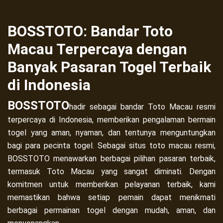
BOSSTOTO: Bandar Toto
Macau Terpercaya dengan
Banyak Pasaran Togel Terbaik
di Indonesia
BOSSTOTO
hadir sebagai bandar Toto Macau resmi
terpercaya di Indonesia, memberikan pengalaman bermain
togel yang aman, nyaman, dan tentunya menguntungkan
bagi para pecinta togel. Sebagai situs toto macau resmi,
BOSSTOTO menawarkan berbagai pilihan pasaran terbaik,
termasuk Toto Macau yang sangat diminati. Dengan
komitmen untuk memberikan pelayanan terbaik, kami
memastikan bahwa setiap pemain dapat menikmati
berbagai permainan togel dengan mudah, aman, dan