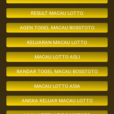
RESULT MACAU LOTTO
AGEN TOGEL MACAU BOSSTOTO
KELUARAN MACAU LOTTO
MACAU LOTTO ASLI
BANDAR TOGEL MACAU BOSSTOTO
MACAU LOTTO ASIA
ANGKA KELUAR MACAU LOTTO