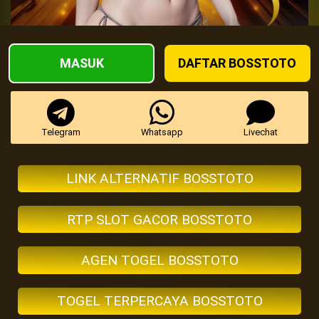
MASUK
DAFTAR BOSSTOTO
Telegram
Whatsapp
Livechat
LINK ALTERNATIF BOSSTOTO
RTP SLOT GACOR BOSSTOTO
AGEN TOGEL BOSSTOTO
TOGEL TERPERCAYA BOSSTOTO