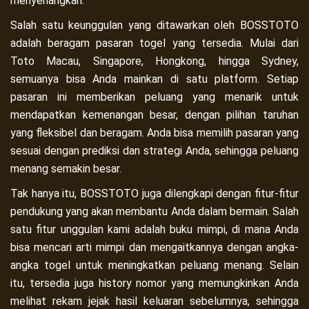
menyenangkan.
Salah satu keunggulan yang ditawarkan oleh BOSSTOTO
adalah beragam pasaran togel yang tersedia. Mulai dari
Toto Macau, Singapore, Hongkong, hingga Sydney,
semuanya bisa Anda mainkan di satu platform. Setiap
pasaran ini memberikan peluang yang menarik untuk
mendapatkan kemenangan besar, dengan pilihan taruhan
yang fleksibel dan beragam. Anda bisa memilih pasaran yang
sesuai dengan prediksi dan strategi Anda, sehingga peluang
menang semakin besar.
Tak hanya itu, BOSSTOTO juga dilengkapi dengan fitur-fitur
pendukung yang akan membantu Anda dalam bermain. Salah
satu fitur unggulan kami adalah buku mimpi, di mana Anda
bisa mencari arti mimpi dan mengaitkannya dengan angka-
angka togel untuk meningkatkan peluang menang. Selain
itu, tersedia juga history nomor yang memungkinkan Anda
melihat rekam jejak hasil keluaran sebelumnya, sehingga